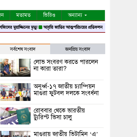
দন
মতামত
ভিডিও
অন্যান্য
ের মুয়াজ্জিনের মৃত্যু
আবৃত্তি জাতির আত্মপরিচয়ের প্রতিফলন — সংস্কৃতি মন্ত্রী
গৃহায়ন
সর্বশেষ সংবাদ
জনপ্রিয় সংবাদ
লোভ সংবরণ করতে পারলেন
না কারা তারা?
অনূর্ধ্ব-১৭ জাতীয় চ্যাম্পিয়ন
মাগুরা ফুটবল দলকে সংবর্ধনা
রোববার থেকে ভারতীয়
ট্যুরিস্ট ভিসা চালু
মাগুরায় জাতীয় ভিটামিন ‘এ’