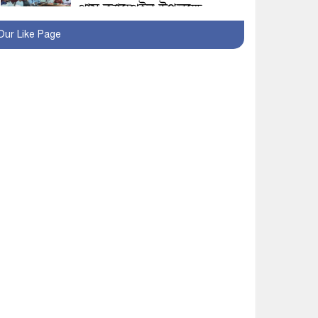
প্লাস ক্যাম্পেইন উপলক্ষে
সাংবাদিক অবহিতকরণ
Our Like Page
মাগুরায় আ’লীগের
প্রতিষ্ঠাবার্ষিকীর কর্মসূচি
প্রতিরোধে বিএনপির
মোটরসাইকেল শোডাউন
খুব শিঘ্রই কর্মস্থলে ফিরবেন
মাগুরার ডিসি
মহম্মদপুর থানার ওসিকে
ক্লোজ
বাবার হাতে বিক্রি টুকটুকি
পুলিশের সহযোগিতায়
ফিরলো মায়ের কোলে