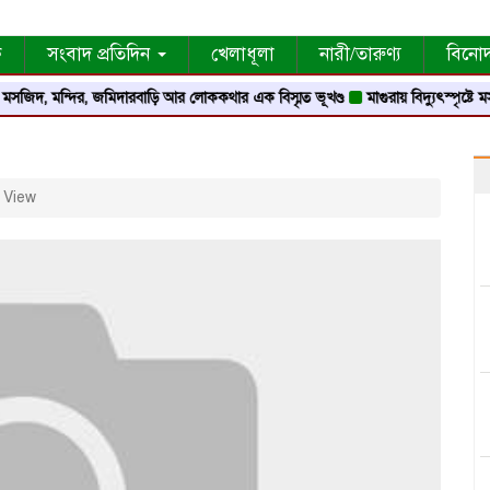
ক
সংবাদ প্রতিদিন
খেলাধূলা
নারী/তারুণ্য
বিনো
দ, মন্দির, জমিদারবাড়ি আর লোককথার এক বিস্মৃত ভূখণ্ড
মাগুরায় বিদ্যুৎস্পৃষ্টে মসজিদ
 View