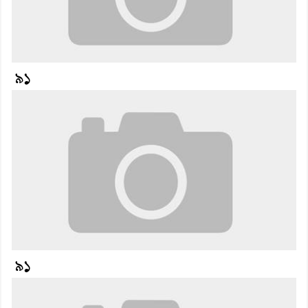
৯১
৯১