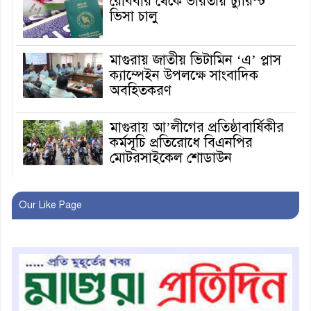
রোববার থেকে ভারতীয় ট্যুরিস্ট
ভিসা চালু
মাগুরায় জাতীয় ভিটামিন ‘এ’ প্লাস
ক্যাম্পেইন উপলক্ষে সাংবাদিক
অবহিতকরণ
মাগুরায় আ’লীগের প্রতিষ্ঠাবার্ষিকীর
কর্মসূচি প্রতিরোধে বিএনপির
মোটরসাইকেল শোডাউন
খুব শিঘ্রই কর্মস্থলে ফিরবেন
Our Like Page
মাগুরার ডিসি
মহম্মদপুর থানার ওসিকে ক্লোজ