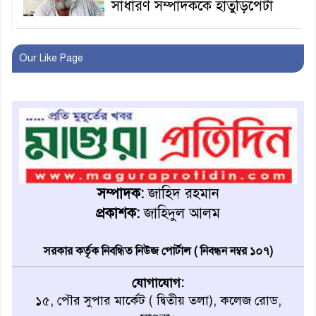
সাধারণ সম্পাদককে হাতুড়িপেটা
লোভ সংবরণ করতে পারলেন না
কারা তারা?
Our Like Page
অনূর্ধ্ব-১৭ জাতীয় চ্যাম্পিয়ন মাগুরা
ফুটবল দলকে সংবর্ধনা
রোববার থেকে ভারতীয় ট্যুরিস্ট
ভিসা চালু
সম্পাদক:
জাহিদ রহমান
প্রকাশক:
জাহিদুল আলম
মাগুরায় জাতীয় ভিটামিন ‘এ’ প্লাস
ক্যাম্পেইন উপলক্ষে সাংবাদিক
সরকার কর্তৃক নিবন্ধিত নিউজ পোর্টাল ( নিবন্ধন নম্বর ১০৭)
অবহিতকরণ
যোগাযোগ:
মাগুরায় আ’লীগের প্রতিষ্ঠাবার্ষিকীর
১৫, পৌর সুপার মার্কেট ( দ্বিতীয় তলা), কলেজ রোড,
কর্মসূচি প্রতিরোধে বিএনপির