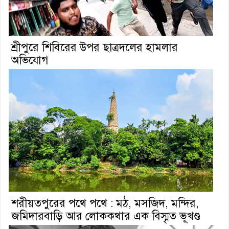
শ্রীপুরে শিবিরের উপর ছাত্রদলের হামলার
অভিযোগ
শরীয়তপুরের পথে পথে : মঠ, মসজিদ, মন্দির,
জমিদারবাড়ি আর লোককথার এক বিস্মৃত ভূখণ্ড