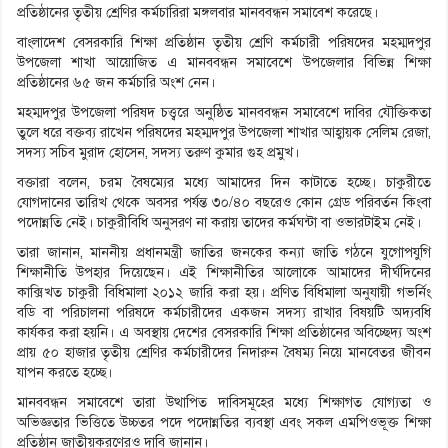
প্রতিষ্ঠানের তৃতীয় শ্রেণির কর্মচারিরা মঙ্গলবার মানববন্ধন সমাবেশ করেছে।
বাংলাদেশ বেসরকারি শিক্ষা প্রতিষ্ঠান তৃতীয় শ্রেণি কর্মচারী পরিষদের মহম্মদপুর
উপজেলা শাখা আয়োজিত এ মানববন্ধন সমাবেশে উপজেলার বিভিন্ন শিক্ষা
প্রতিষ্ঠানের ৬৫ জন কর্মচারি অংশ নেন।
মহম্মদপুর উপজেলা পরিষদ চত্ত্বরে অনুষ্ঠিত মানববন্ধন সমাবেশে দাবির যৌক্তিকতা
তুলে ধরে বক্তব্য রাখেন পরিষদের মহম্মদপুর উপজেলা শাখার আহ্বায়ক সেলিম রেজা,
সদস্য সচিব মুরাদ হোসেন, সদস্য তরুণ কুমার গুহ প্রমুখ।
বক্তারা বলেন, চরম বৈষম্যের মধ্যে আমাদের দিন কাটাতে হচ্ছে। চাকুরীতে
যোগদানের তারিখ থেকে অবসর পর্যন্ত ৩০/৪০ বছরেও কোন গ্রেড পরিবর্তন কিংবা
পদোন্নতি নেই। চাকুরীবিধি অনুসরণ না করায় তাদের কর্মঘন্টা বা ওভারটাইম নেই।
তারা জানান, মাননীয় প্রধানমন্ত্রী জাতির জনকের কন্যা জাতি গঠনে যুগোপযুগি
শিক্ষানীতি উপহার দিয়েছেন। এই শিক্ষানীতির আলোকে আমাদের দীর্ঘদিনের
কাক্সিখত চাকুরী বিধিমালা ২০১২ জারি করা হয়। প্রণিত বিধিমালা অনুযায়ী গভর্নিং
বডি বা পরিচালনা পরিষদে কর্মচারীদের একজন সদস্য রাখার বিষয়টি অদ্যবধি
কার্যকর করা হয়নি। এ অবস্থায় দেশের বেসরকারি শিক্ষা প্রতিষ্ঠানের অবিচ্ছেদ্য অংশ
প্রায় ৫০ হাজার তৃতীয় শ্রেণির কর্মচারীদের নিদারুন বৈষম্য নিয়ে মানবেতর জীবন
যাপন করতে হচ্ছে।
মানববন্ধন সমাবেশে তারা উত্থাপিত দাবিসমূহের মধ্যে শিক্ষাগত যোগ্যতা ও
অভিজ্ঞতার ভিত্তিতে উচ্চতর পদে পদোন্নতির ব্যবস্থা এবং সকল এমপিওভূক্ত শিক্ষা
প্রতিষ্ঠান জাতীয়করণেরও দাবি জানান।