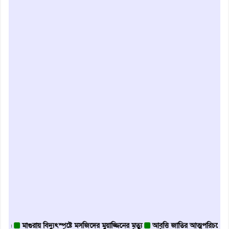
াগুরায় বিদ্যুৎস্পৃষ্টে মসজিদের মুয়াজ্জিনের মৃত্যু
আবৃত্তি জাতির আত্মপরিচয়ের প্রতিফলন — স