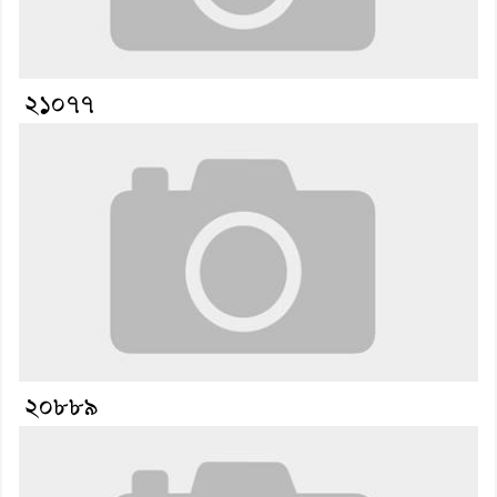
২১০৭৭
২০৮৮৯