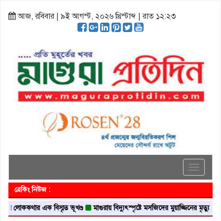
আজ, রবিবার | ৯ই আগস্ট, ২০২৬ খ্রিস্টাব্দ | রাত ১২:২৩
Toggle
navigati
ব্রেকিং নিউজ :
 লোককথার এক বিস্মৃত ভূখণ্ড
মাগুরায় বিদ্যুৎস্পৃষ্টে মসজিদের মুয়াজ্জিনের মৃত্যু
আবৃত