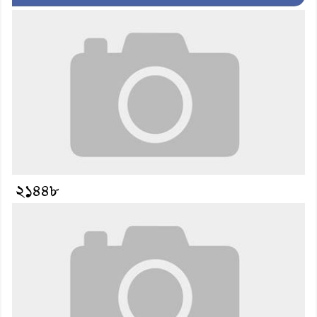
২১৪৪৮