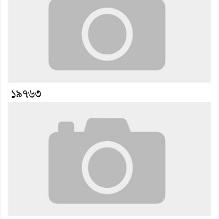
১৯৭৬৩