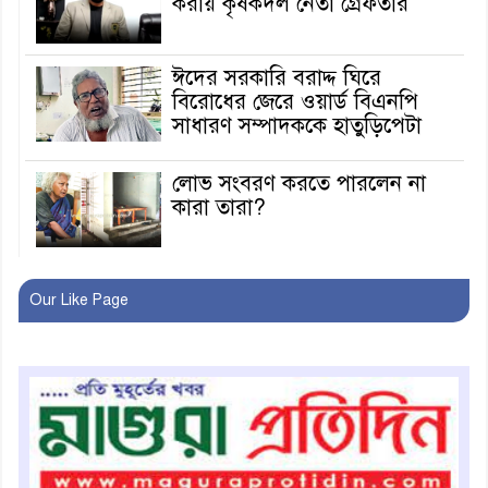
করায় কৃষকদল নেতা গ্রেফতার
ঈদের সরকারি বরাদ্দ ঘিরে
বিরোধের জেরে ওয়ার্ড বিএনপি
সাধারণ সম্পাদককে হাতুড়িপেটা
লোভ সংবরণ করতে পারলেন না
কারা তারা?
অনূর্ধ্ব-১৭ জাতীয় চ্যাম্পিয়ন মাগুরা
Our Like Page
ফুটবল দলকে সংবর্ধনা
রোববার থেকে ভারতীয় ট্যুরিস্ট
ভিসা চালু
মাগুরায় জাতীয় ভিটামিন ‘এ’ প্লাস