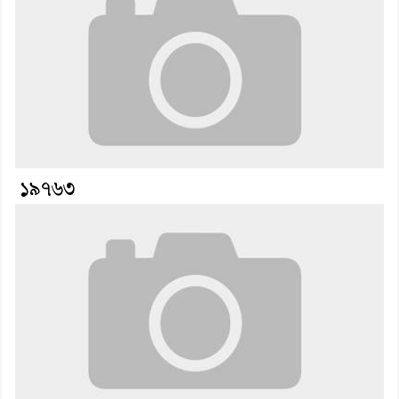
১৯৭৬৩