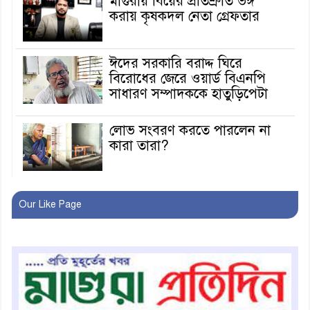
মাগুরায় বিয়ের প্রতিশ্রুতি ভঙ্গ
করায় কৃষকদল নেতা গ্রেফতার
ঈদের সরকারি বরাদ্দ ঘিরে
বিরোধের জেরে ওয়ার্ড বিএনপি
সাধারণ সম্পাদককে হাতুড়িপেটা
লোভ সংবরণ করতে পারলেন না
কারা তারা?
অনূর্ধ্ব-১৭ জাতীয় চ্যাম্পিয়ন মাগুরা
Our Like Page
ফুটবল দলকে সংবর্ধনা
রোববার থেকে ভারতীয় ট্যুরিস্ট
ভিসা চালু