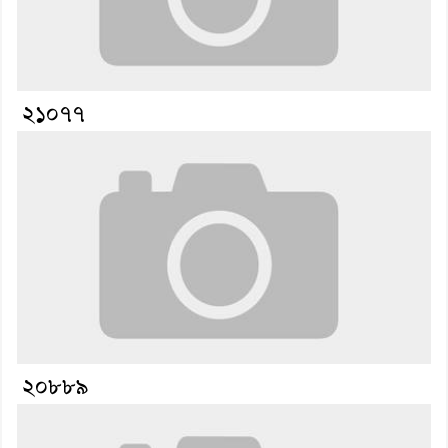
২১০৭৭
২০৮৮৯