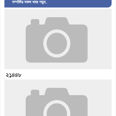
সম্পর্কিত সকল খবর পড়ুন..
২১৪৪৮