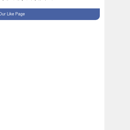
খুব শিঘ্রই কর্মস্থলে ফিরবেন
Our Like Page
মাগুরার ডিসি
মহম্মদপুর থানার ওসিকে
ক্লোজ
বাবার হাতে বিক্রি টুকটুকি
পুলিশের সহযোগিতায়
ফিরলো মায়ের কোলে
শ্রীপুরে শ্লীলতাহানির
অভিযোগে বিক্ষোভ-সিসি
ক্যামেরা ফুটেজ যাচাইয়ের
দাবি অভিযুক্ত শিক্ষকের
মাগুরার কথিত মাদক সম্রাট
আমিরুল গ্রেফতার