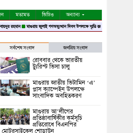
দন
মতামত
ভিডিও
অন্যান্য
দুর রহমান
মাগুরায় জুলাই গণঅভ্যুত্থান দিবস উপলক্ষে স্মৃতি স্তম্ভে শ্রদ্ধা নিবেদন
মাগুরা
সর্বশেষ সংবাদ
জনপ্রিয় সংবাদ
রোববার থেকে ভারতীয়
ট্যুরিস্ট ভিসা চালু
মাগুরায় জাতীয় ভিটামিন ‘এ’
প্লাস ক্যাম্পেইন উপলক্ষে
সাংবাদিক অবহিতকরণ
মাগুরায় আ’লীগের
প্রতিষ্ঠাবার্ষিকীর কর্মসূচি
প্রতিরোধে বিএনপির
মোটরসাইকেল শোডাউন