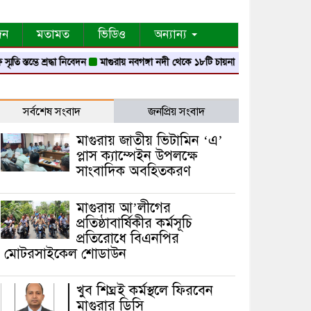
দন
মতামত
ভিডিও
অন্যান্য
্তম্ভে শ্রদ্ধা নিবেদন
মাগুরায় নবগঙ্গা নদী থেকে ১৮টি চায়না দোয়ারী জাল জব্দ
মাগুর
সর্বশেষ সংবাদ
জনপ্রিয় সংবাদ
মাগুরায় জাতীয় ভিটামিন ‘এ’
প্লাস ক্যাম্পেইন উপলক্ষে
সাংবাদিক অবহিতকরণ
মাগুরায় আ’লীগের
প্রতিষ্ঠাবার্ষিকীর কর্মসূচি
প্রতিরোধে বিএনপির
মোটরসাইকেল শোডাউন
খুব শিঘ্রই কর্মস্থলে ফিরবেন
মাগুরার ডিসি