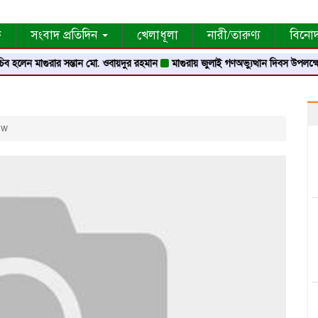
ক
সংবাদ প্রতিদিন
খেলাধূলা
নারী/তারুণ্য
বিনো
 হলেন মাগুরার সন্তান মো. ওবায়দুর রহমান
মাগুরায় জুলাই গণঅভ্যুত্থান দিবস উপলক্ষে স্মৃতি স
ew