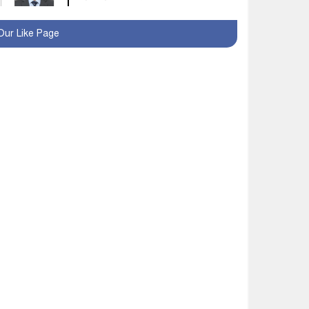
মহম্মদপুর থানার ওসিকে
Our Like Page
ক্লোজ
বাবার হাতে বিক্রি টুকটুকি
পুলিশের সহযোগিতায়
ফিরলো মায়ের কোলে
শ্রীপুরে শ্লীলতাহানির
অভিযোগে বিক্ষোভ-সিসি
ক্যামেরা ফুটেজ যাচাইয়ের
দাবি অভিযুক্ত শিক্ষকের
মাগুরার কথিত মাদক সম্রাট
আমিরুল গ্রেফতার
মাগুরায় আর্জেন্টিনা ফুটবল
ভক্তদের বর্ণাঢ্য শোভাযাত্রা