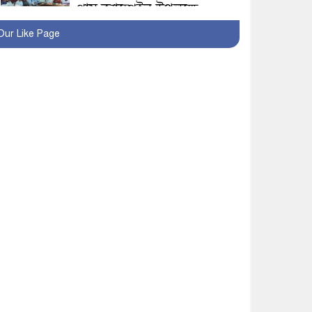
প্লাস ক্যাম্পেইন উপলক্ষে
সাংবাদিক অবহিতকরণ
Our Like Page
মাগুরায় আ’লীগের
প্রতিষ্ঠাবার্ষিকীর কর্মসূচি
প্রতিরোধে বিএনপির
মোটরসাইকেল শোডাউন
খুব শিঘ্রই কর্মস্থলে ফিরবেন
মাগুরার ডিসি
মহম্মদপুর থানার ওসিকে
ক্লোজ
বাবার হাতে বিক্রি টুকটুকি
পুলিশের সহযোগিতায়
ফিরলো মায়ের কোলে