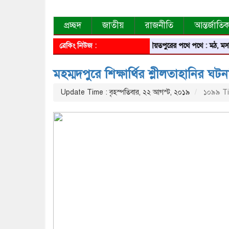
প্রচ্ছদ
জাতীয়
রাজনীতি
আন্তর্জাতি
ব্রেকিং নিউজ :
শরীয়তপুরের পথে পথে : মঠ, মসজিদ, মন্দির
মহম্মদপুরে শিক্ষার্থির শ্লীলতাহানির ঘট
Update Time : বৃহস্পতিবার, ২২ আগস্ট, ২০১৯
১০৯৯ Ti