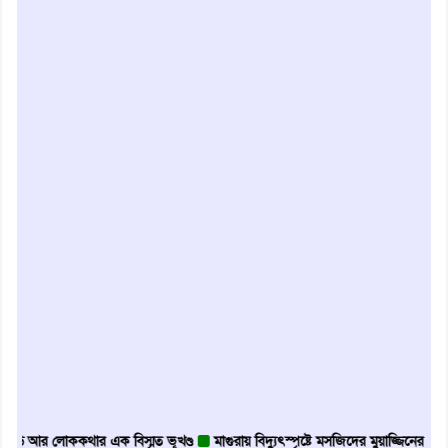
 আর লোককথার এক বিস্মৃত ভূখণ্ড
মাগুরায় বিদ্যুৎস্পৃষ্টে মসজিদের মুয়াজ্জিনের মৃত্যু
আ