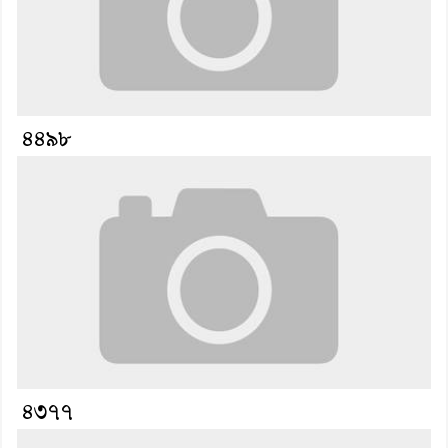
৪৪৯৮
৪৩৭৭