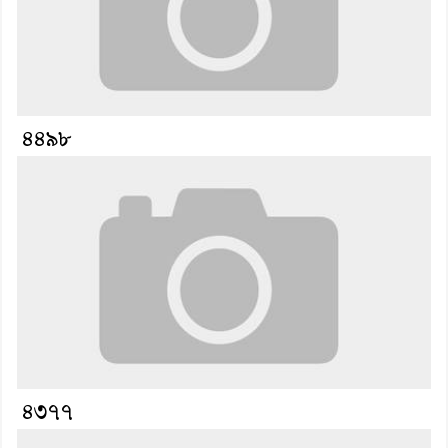
৪৪৯৮
৪৩৭৭