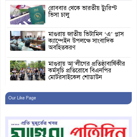
রোববার থেকে ভারতীয় ট্যুরিস্ট
ভিসা চালু
মাগুরায় জাতীয় ভিটামিন ‘এ’ প্লাস
ক্যাম্পেইন উপলক্ষে সাংবাদিক
অবহিতকরণ
মাগুরায় আ’লীগের প্রতিষ্ঠাবার্ষিকীর
কর্মসূচি প্রতিরোধে বিএনপির
মোটরসাইকেল শোডাউন
খুব শিঘ্রই কর্মস্থলে ফিরবেন
Our Like Page
মাগুরার ডিসি
মহম্মদপুর থানার ওসিকে ক্লোজ