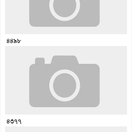
৪৪৯৮
৪৩৭৭