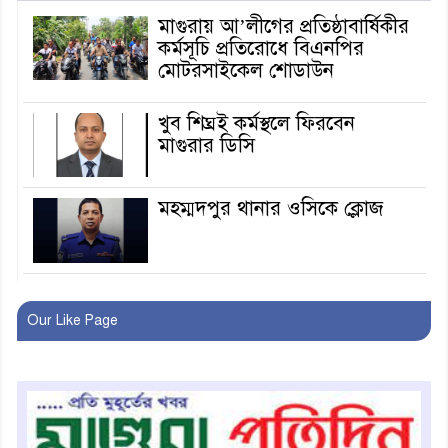
মাগুরায় আ’লীগের প্রতিষ্ঠাবার্ষিকীর
কর্মসূচি প্রতিরোধে বিএনপির
মোটরসাইকেল শোডাউন
খুব শিঘ্রই কর্মস্থলে ফিরবেন
মাগুরার ডিসি
মহম্মদপুর থানার ওসিকে ক্লোজ
বাবার হাতে বিক্রি টুকটুকি পুলিশের
সহযোগিতায় ফিরলো মায়ের
Our Like Page
কোলে
শ্রীপুরে শ্লীলতাহানির অভিযোগে
বিক্ষোভ-সিসি ক্যামেরা ফুটেজ
যাচাইয়ের দাবি অভিযুক্ত শিক্ষকের