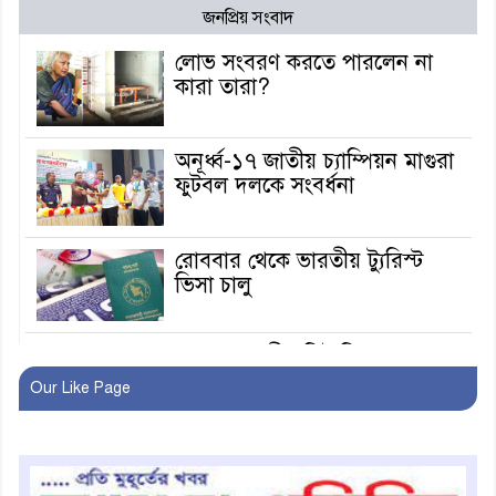
জনপ্রিয় সংবাদ
লোভ সংবরণ করতে পারলেন না
কারা তারা?
অনূর্ধ্ব-১৭ জাতীয় চ্যাম্পিয়ন মাগুরা
ফুটবল দলকে সংবর্ধনা
রোববার থেকে ভারতীয় ট্যুরিস্ট
ভিসা চালু
মাগুরায় জাতীয় ভিটামিন ‘এ’ প্লাস
ক্যাম্পেইন উপলক্ষে সাংবাদিক
Our Like Page
অবহিতকরণ
মাগুরায় আ’লীগের প্রতিষ্ঠাবার্ষিকীর
কর্মসূচি প্রতিরোধে বিএনপির