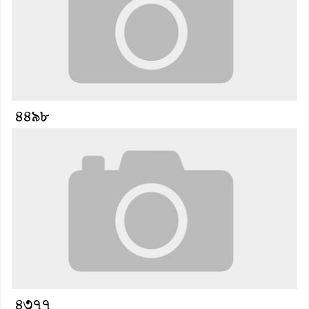
৪৪৯৮
৪৩৭৭