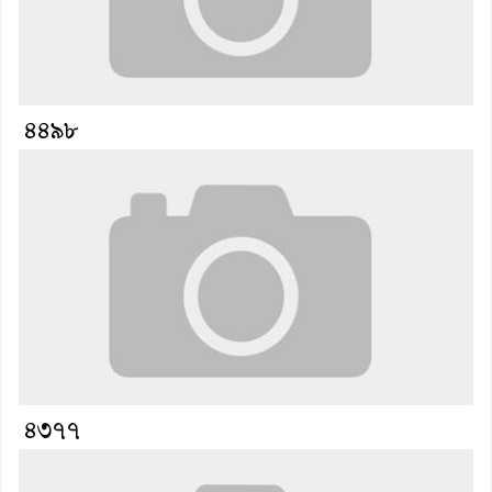
৪৪৯৮
৪৩৭৭