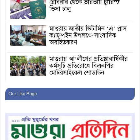
রোববার থেকে ভারতীয় ট্যুরিস্ট
ভিসা চালু
মাগুরায় জাতীয় ভিটামিন ‘এ’ প্লাস
ক্যাম্পেইন উপলক্ষে সাংবাদিক
অবহিতকরণ
মাগুরায় আ’লীগের প্রতিষ্ঠাবার্ষিকীর
কর্মসূচি প্রতিরোধে বিএনপির
মোটরসাইকেল শোডাউন
খুব শিঘ্রই কর্মস্থলে ফিরবেন
Our Like Page
মাগুরার ডিসি
মহম্মদপুর থানার ওসিকে ক্লোজ