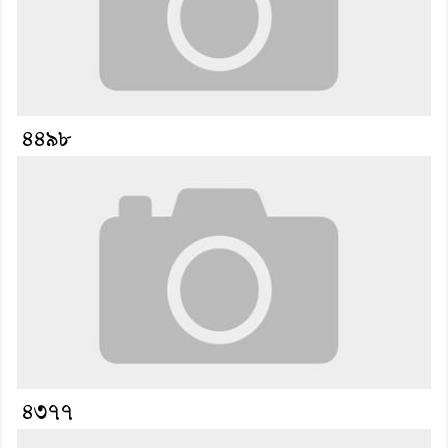
৪৪৯৮
৪৩৭৭