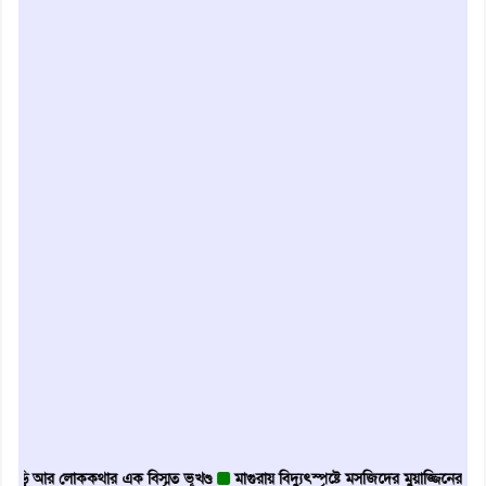
ি আর লোককথার এক বিস্মৃত ভূখণ্ড
মাগুরায় বিদ্যুৎস্পৃষ্টে মসজিদের মুয়াজ্জিনের মৃত্যু