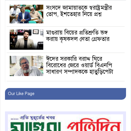
সংসদে জামায়াতকে স্বরাষ্ট্রমন্ত্রীর
তোপ, ইশতেহার নিয়ে প্রশ্ন
মাগুরায় বিয়ের প্রতিশ্রুতি ভঙ্গ
করায় কৃষকদল নেতা গ্রেফতার
ঈদের সরকারি বরাদ্দ ঘিরে
বিরোধের জেরে ওয়ার্ড বিএনপি
সাধারণ সম্পাদককে হাতুড়িপেটা
লোভ সংবরণ করতে পারলেন না
কারা তারা?
Our Like Page
অনূর্ধ্ব-১৭ জাতীয় চ্যাম্পিয়ন মাগুরা
ফুটবল দলকে সংবর্ধনা