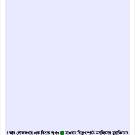
র লোককথার এক বিস্মৃত ভূখণ্ড
মাগুরায় বিদ্যুৎস্পৃষ্টে মসজিদের মুয়াজ্জিনের মৃত্যু
আবৃ