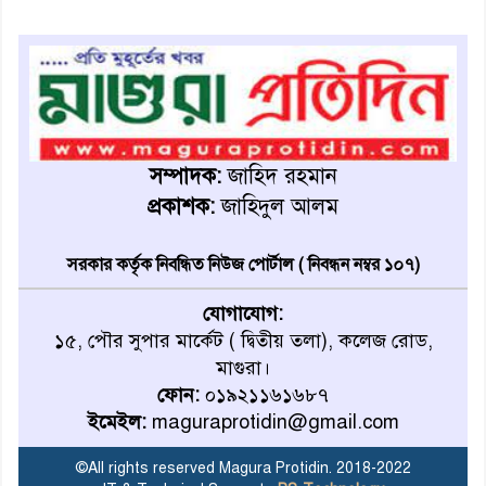
রোববার থেকে ভারতীয় ট্যুরিস্ট
ভিসা চালু
মাগুরায় জাতীয় ভিটামিন ‘এ’ প্লাস
ক্যাম্পেইন উপলক্ষে সাংবাদিক
সম্পাদক:
জাহিদ রহমান
অবহিতকরণ
প্রকাশক:
জাহিদুল আলম
মাগুরায় আ’লীগের প্রতিষ্ঠাবার্ষিকীর
সরকার কর্তৃক নিবন্ধিত নিউজ পোর্টাল ( নিবন্ধন নম্বর ১০৭)
কর্মসূচি প্রতিরোধে বিএনপির
মোটরসাইকেল শোডাউন
যোগাযোগ:
১৫, পৌর সুপার মার্কেট ( দ্বিতীয় তলা), কলেজ রোড,
খুব শিঘ্রই কর্মস্থলে ফিরবেন
মাগুরা।
মাগুরার ডিসি
ফোন:
০১৯২১১৬১৬৮৭
ইমেইল:
maguraprotidin@gmail.com
মহম্মদপুর থানার ওসিকে ক্লোজ
©All rights reserved Magura Protidin. 2018-2022