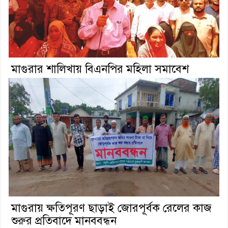
মাগুরার শালিখায় বিএনপির মহিলা সমাবেশ
মাগুরায় ক্ষতিপূরণ ছাড়াই জোরপূর্বক রেলের কাজ
শুরুর প্রতিবাদে মানববন্ধন