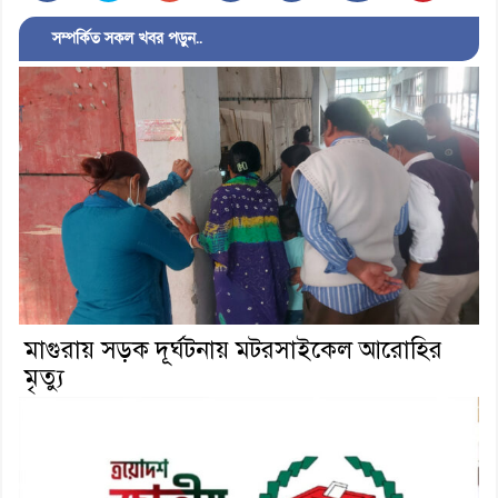
সম্পর্কিত সকল খবর পড়ুন..
মাগুরায় সড়ক দূর্ঘটনায় মটরসাইকেল আরোহির
মৃত্যু