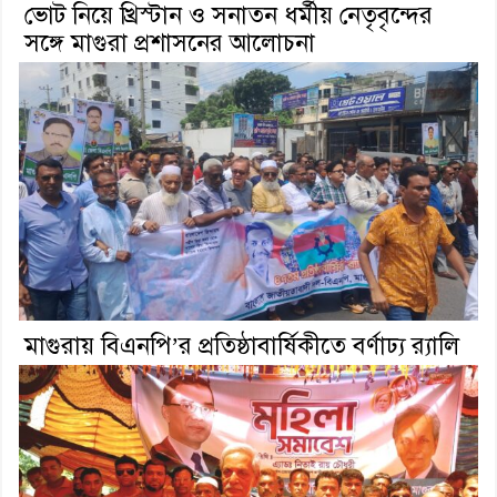
ভোট নিয়ে খ্রিস্টান ও সনাতন ধর্মীয় নেতৃবৃন্দের
সঙ্গে মাগুরা প্রশাসনের আলোচনা
মাগুরায় বিএনপি’র প্রতিষ্ঠাবার্ষিকীতে বর্ণাঢ্য র‍্যালি