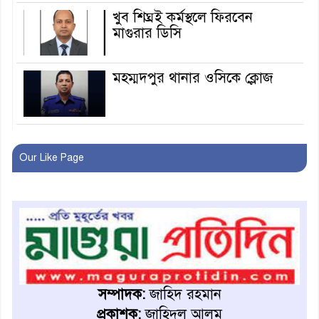
খুব শিঘ্রই কর্মস্থলে ফিরবেন
মাগুরার ডিসি
মহম্মদপুর থানার ওসিকে ক্লোজ
বাবার হাতে বিক্রি টুকটুকি পুলিশের
সহযোগিতায় ফিরলো মায়ের
Our Like Page
কোলে
শ্রীপুরে শ্লীলতাহানির অভিযোগে
বিক্ষোভ-সিসি ক্যামেরা ফুটেজ
যাচাইয়ের দাবি অভিযুক্ত শিক্ষকের
মাগুরার কথিত মাদক সম্রাট
আমিরুল গ্রেফতার
সম্পাদক:
জাহিদ রহমান
প্রকাশক:
জাহিদুল আলম