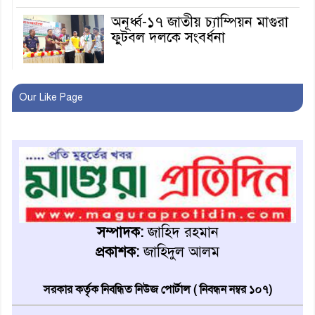
অনূর্ধ্ব-১৭ জাতীয় চ্যাম্পিয়ন মাগুরা
ফুটবল দলকে সংবর্ধনা
রোববার থেকে ভারতীয় ট্যুরিস্ট
Our Like Page
ভিসা চালু
মাগুরায় জাতীয় ভিটামিন ‘এ’ প্লাস
ক্যাম্পেইন উপলক্ষে সাংবাদিক
অবহিতকরণ
মাগুরায় আ’লীগের প্রতিষ্ঠাবার্ষিকীর
কর্মসূচি প্রতিরোধে বিএনপির
সম্পাদক:
জাহিদ রহমান
মোটরসাইকেল শোডাউন
প্রকাশক:
জাহিদুল আলম
খুব শিঘ্রই কর্মস্থলে ফিরবেন
সরকার কর্তৃক নিবন্ধিত নিউজ পোর্টাল ( নিবন্ধন নম্বর ১০৭)
মাগুরার ডিসি