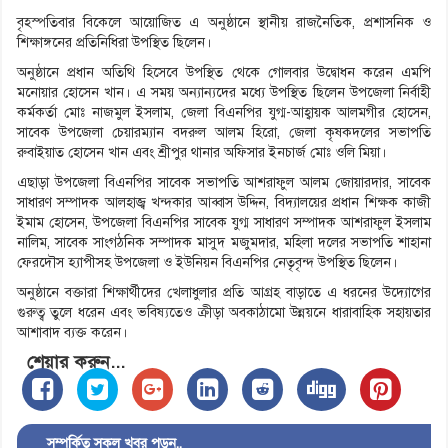
বৃহস্পতিবার বিকেলে আয়োজিত এ অনুষ্ঠানে স্থানীয় রাজনৈতিক, প্রশাসনিক ও
শিক্ষাঙ্গনের প্রতিনিধিরা উপস্থিত ছিলেন।
অনুষ্ঠানে প্রধান অতিথি হিসেবে উপস্থিত থেকে গোলবার উদ্বোধন করেন এমপি
মনোয়ার হোসেন খান। এ সময় অন্যান্যদের মধ্যে উপস্থিত ছিলেন উপজেলা নির্বাহী
কর্মকর্তা মোঃ নাজমুল ইসলাম, জেলা বিএনপির যুগ্ম-আহ্বায়ক আলমগীর হোসেন,
সাবেক উপজেলা চেয়ারম্যান বদরুল আলম হিরো, জেলা কৃষকদলের সভাপতি
রুবাইয়াত হোসেন খান এবং শ্রীপুর থানার অফিসার ইনচার্জ মোঃ ওলি মিয়া।
এছাড়া উপজেলা বিএনপির সাবেক সভাপতি আশরাফুল আলম জোয়ারদার, সাবেক
সাধারণ সম্পাদক আলহাজ্ব খন্দকার আব্বাস উদ্দিন, বিদ্যালয়ের প্রধান শিক্ষক কাজী
ইমাম হোসেন, উপজেলা বিএনপির সাবেক যুগ্ম সাধারণ সম্পাদক আশরাফুল ইসলাম
নালিম, সাবেক সাংগঠনিক সম্পাদক মাসুদ মজুমদার, মহিলা দলের সভাপতি শাহানা
ফেরদৌস হ্যাপীসহ উপজেলা ও ইউনিয়ন বিএনপির নেতৃবৃন্দ উপস্থিত ছিলেন।
অনুষ্ঠানে বক্তারা শিক্ষার্থীদের খেলাধুলার প্রতি আগ্রহ বাড়াতে এ ধরনের উদ্যোগের
গুরুত্ব তুলে ধরেন এবং ভবিষ্যতেও ক্রীড়া অবকাঠামো উন্নয়নে ধারাবাহিক সহায়তার
আশাবাদ ব্যক্ত করেন।
শেয়ার করুন...
সম্পর্কিত সকল খবর পড়ুন..