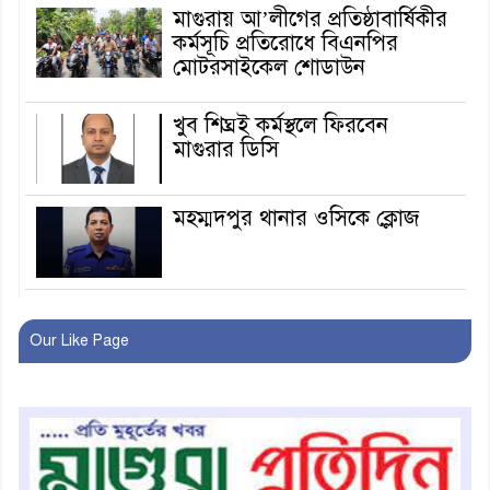
মাগুরায় আ’লীগের প্রতিষ্ঠাবার্ষিকীর
কর্মসূচি প্রতিরোধে বিএনপির
মোটরসাইকেল শোডাউন
খুব শিঘ্রই কর্মস্থলে ফিরবেন
মাগুরার ডিসি
মহম্মদপুর থানার ওসিকে ক্লোজ
বাবার হাতে বিক্রি টুকটুকি পুলিশের
সহযোগিতায় ফিরলো মায়ের
Our Like Page
কোলে
শ্রীপুরে শ্লীলতাহানির অভিযোগে
বিক্ষোভ-সিসি ক্যামেরা ফুটেজ
যাচাইয়ের দাবি অভিযুক্ত শিক্ষকের