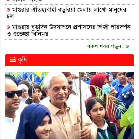
মাগুরার ঐতিহ্যবাহী বড়ুরিয়া মেলায় লাখো মানুষের
ঢল
মাগুরায় বড়দিন উদযাপনে প্রশাসনের গির্জা পরিদর্শন
ও শুভেচ্ছা বিনিময়
সকল খবর পড়ুন..
কৃষি