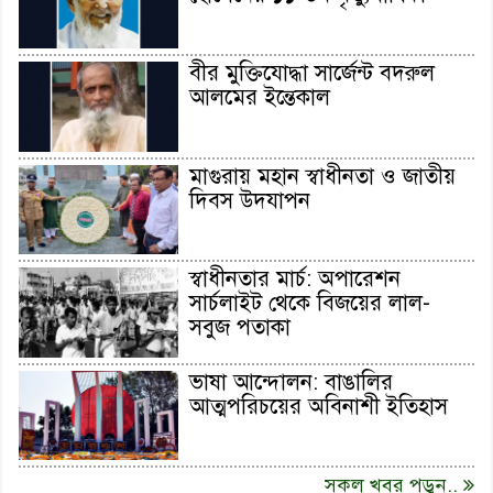
বীর মুক্তিযোদ্ধা সার্জেন্ট বদরুল
আলমের ইন্তেকাল
মাগুরায় মহান স্বাধীনতা ও জাতীয়
দিবস উদযাপন
স্বাধীনতার মার্চ: অপারেশন
সার্চলাইট থেকে বিজয়ের লাল-
সবুজ পতাকা
ভাষা আন্দোলন: বাঙালির
আত্মপরিচয়ের অবিনাশী ইতিহাস
সকল খবর পড়ুন..