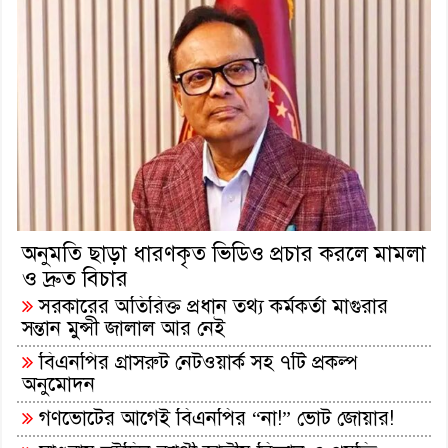
অনুমতি ছাড়া ধারণকৃত ভিডিও প্রচার করলে মামলা
ও দ্রুত বিচার
সরকারের অতিরিক্ত প্রধান তথ্য কর্মকর্তা মাগুরার
সন্তান মুন্সী জালাল আর নেই
বিএনপির গ্রাসরুট নেটওয়ার্ক সহ ৭টি প্রকল্প
অনুমোদন
গণভোটের আগেই বিএনপির “না!” ভোট জোয়ার!