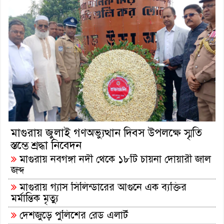
মাগুরায় জুলাই সনদ বাস্তবায়ন
দাবিতে গণমিছিল
বিশ্ব মাতৃদুগ্ধ সপ্তাহ-২০২৬
উপলক্ষে মাগুরায় র‍্যালি ও
আলোচনা সভা
ধ্বংসের মুখে মিরুখালীর
রায়বাড়ি, বাঁচিয়ে রাখার আকুতি
মাগুরায় জুলাই গণঅভ্যুত্থান দিবস উপলক্ষে স্মৃতি
স্তম্ভে শ্রদ্ধা নিবেদন
মাদরাসা যাওয়ার পথে নিখোঁজ
মাগুরায় নবগঙ্গা নদী থেকে ১৮টি চায়না দোয়ারী জাল
শিশুকে পাওয়া গেলো কামারখালি
জব্দ
টোলপ্লাজায়
মাগুরায় গ্যাস সিলিন্ডারের আগুনে এক ব্যক্তির
মর্মান্তিক মৃত্যু
মিরপুরে যুবদল কর্মী হত্যা: মাগুরা
থেকে জিয়াউর রহমান রাজু আটক
দেশজুড়ে পুলিশের রেড এলার্ট