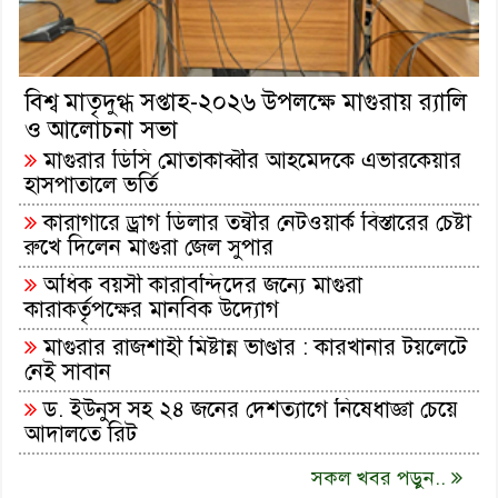
বিশ্ব মাতৃদুগ্ধ সপ্তাহ-২০২৬ উপলক্ষে মাগুরায় র‍্যালি
ও আলোচনা সভা
মাগুরার ডিসি মোতাকাব্বীর আহমেদকে এভারকেয়ার
হাসপাতালে ভর্তি
কারাগারে ড্রাগ ডিলার তন্বীর নেটওয়ার্ক বিস্তারের চেষ্টা
রুখে দিলেন মাগুরা জেল সুপার
অধিক বয়সী কারাবন্দিদের জন্যে মাগুরা
কারাকর্তৃপক্ষের মানবিক উদ্যোগ
মাগুরার রাজশাহী মিষ্টান্ন ভাণ্ডার : কারখানার টয়লেটে
নেই সাবান
ড. ইউনুস সহ ২৪ জনের দেশত্যাগে নিষেধাজ্ঞা চেয়ে
আদালতে রিট
সকল খবর পড়ুন..