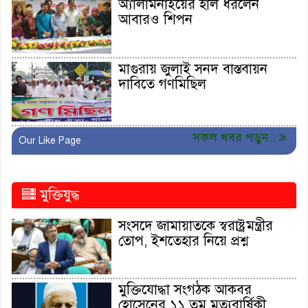
অ্যালামনাইয়ের হাল ধরলেন
আবারও শিপন
মাগুরায় জুলাই সনদ বাস্তবায়ন
দাবিতে গণমিছিল
সকল খবর পড়ুন..
Our Like Page
মুক্তিযুদ্ধ
সংসদে জামায়াতকে স্বরাষ্ট্রমন্ত্রীর
তোপ, ইশতেহার নিয়ে প্রশ্ন
মুক্তিযোদ্ধা সংগঠক আকবর
হোসেনের ১১ তম মৃত্যুবার্ষিকী