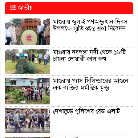
জাতীয়
মাগুরায় জুলাই গণঅভ্যুত্থান দিবস
উপলক্ষে স্মৃতি স্তম্ভে শ্রদ্ধা নিবেদন
মাগুরায় নবগঙ্গা নদী থেকে ১৮টি
চায়না দোয়ারী জাল জব্দ
মাগুরায় গ্যাস সিলিন্ডারের আগুনে
এক ব্যক্তির মর্মান্তিক মৃত্যু
দেশজুড়ে পুলিশের রেড এলার্ট