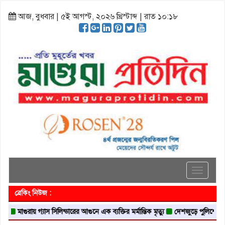
আজ, বুধবার | ৫ই আগস্ট, ২০২৬ খ্রিস্টাব্দ | রাত ১০:১৮
Toggle
navigati
ব্রেকিং নিউজ :
যাস সিলিন্ডারের আগুনে এক ব্যক্তির মর্মান্তিক মৃত্যু
দেশজুড়ে পুলিশের রেড এলার্ট
অ্য