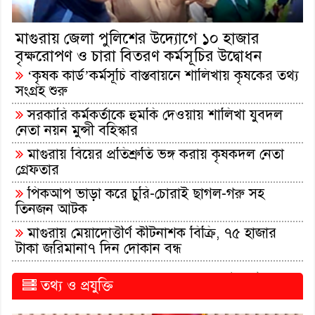
মাগুরায় জেলা পুলিশের উদ্যোগে ১০ হাজার
বৃক্ষরোপণ ও চারা বিতরণ কর্মসূচির উদ্বোধন
‘কৃষক কার্ড’কর্মসূচি বাস্তবায়নে শালিখায় কৃষকের তথ্য
সংগ্রহ শুরু
সরকারি কর্মকর্তাকে হুমকি দেওয়ায় শালিখা যুবদল
নেতা নয়ন মুন্সী বহিস্কার
মাগুরায় বিয়ের প্রতিশ্রুতি ভঙ্গ করায় কৃষকদল নেতা
গ্রেফতার
পিকআপ ভাড়া করে চুরি-চোরাই ছাগল-গরু সহ
তিনজন আটক
মাগুরায় মেয়াদোত্তীর্ণ কীটনাশক বিক্রি, ৭৫ হাজার
টাকা জরিমানা৭ দিন দোকান বন্ধ
সকল খবর পড়ুন..
তথ্য ও প্রযুক্তি