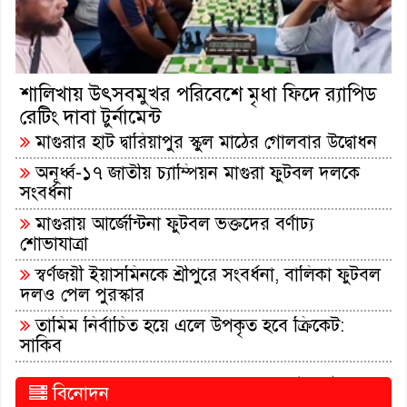
শালিখায় উৎসবমুখর পরিবেশে মৃধা ফিদে র‌্যাপিড
রেটিং দাবা টুর্নামেন্ট
মাগুরার হাট দ্বারিয়াপুর স্কুল মাঠের গোলবার উদ্বোধন
অনূর্ধ্ব-১৭ জাতীয় চ্যাম্পিয়ন মাগুরা ফুটবল দলকে
সংবর্ধনা
মাগুরায় আর্জেন্টিনা ফুটবল ভক্তদের বর্ণাঢ্য
শোভাযাত্রা
স্বর্ণজয়ী ইয়াসমিনকে শ্রীপুরে সংবর্ধনা, বালিকা ফুটবল
দলও পেল পুরস্কার
তামিম নির্বাচিত হয়ে এলে উপকৃত হবে ক্রিকেট:
সাকিব
সকল খবর পড়ুন..
বিনোদন