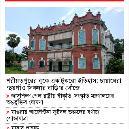
শরীয়তপুরের বুকে এক টুকরো ইতিহাস: ছায়াঘেরা
‘ছয়গাঁও সিকদার বাড়ি’র খোঁজে
জাদুশিল্প পেল রাষ্ট্রীয় স্বীকৃতি, সংস্কৃতি মন্ত্রণালয়ের
অন্তর্ভুক্তির ঘোষণা
মাগুরায় আর্জেন্টিনা ফুটবল ভক্তদের বর্ণাঢ্য
শোভাযাত্রা
মায়ার পাহাড়