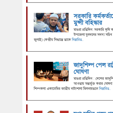
সরকারি কর্মকর্ত
মুন্সী বহিস্কার
মাগুরা প্রতিদিন: সরকারি কৃষি
উপজেলা যুবদলের সদস্য সচিব নয
জুলাই) কেন্দ্রীয় সিদ্ধান্তে তাকে
বিস্তারিত..
জাদুশিল্প পেল রাষ্ট্র
ঘোষণা
মাগুরা প্রতিদিন : দেশের জাদুশিল
আওতায় অন্তর্ভুক্ত করার ঘোষণা 
শিল্পকলা একাডেমির জাতীয় নাট্যশালা মিলনায়তনে
বিস্তারিত..