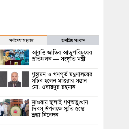
সর্বশেষ সংবাদ
জনপ্রিয় সংবাদ
আবৃত্তি জাতির আত্মপরিচয়ের
প্রতিফলন — সংস্কৃতি মন্ত্রী
গৃহায়ন ও গণপূর্ত মন্ত্রণালয়ের
সচিব হলেন মাগুরার সন্তান
মো. ওবায়দুর রহমান
মাগুরায় জুলাই গণঅভ্যুত্থান
দিবস উপলক্ষে স্মৃতি স্তম্ভে
শ্রদ্ধা নিবেদন