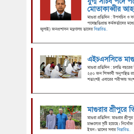
যুগ্ম সচিব পদে প
মোতাকাব্বীর আ
মাগুরা প্রতিদিন : উপসচিব ও স
পদোন্নতিপ্রাপ্ত কর্মকর্তাদের 
জুলাই) জনপ্রশাসন মন্ত্রণালয় তাদের
বিস্তারিত..
এইচএসসিতে মাগুরা
মাগুরা প্রতিদিন : চলতি বছরের
২৫০ জন শিক্ষার্থী অনুপস্থিত র
শতাংশই এবারের পরীক্ষায় অংশ
মাগুরার শ্রীপুরে ত
মাগুরা প্রতিদিন: মাগুরার শ্র
চাঞ্চল্যের সৃষ্টি হয়েছে। নিখো
ইমন। তাদের সবার
বিস্তারিত..