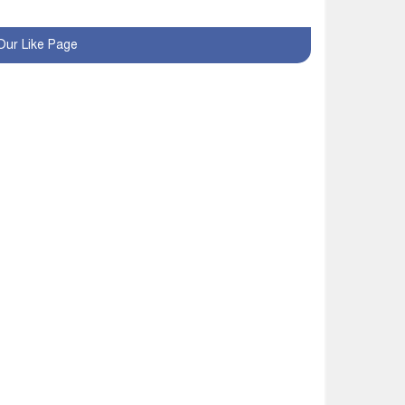
মাগুরায় নবগঙ্গা নদী থেকে
১৮টি চায়না দোয়ারী জাল
জব্দ
Our Like Page
মাগুরায় গ্যাস সিলিন্ডারের
আগুনে এক ব্যক্তির মর্মান্তিক
মৃত্যু
দেশজুড়ে পুলিশের রেড
এলার্ট
অ্যালামনাইয়ের হাল ধরলেন
আবারও শিপন
মাগুরায় জুলাই সনদ
বাস্তবায়ন দাবিতে গণমিছিল
বিশ্ব মাতৃদুগ্ধ সপ্তাহ-২০২৬