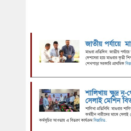
জাতীয় পর্যায়ে ম
মাগুরা প্রতিদিন: জাতীয় পর্যায়
দেশসেরা হয়ে মাগুরার কৃতী শি
শেখপাড়া সরকারি প্রাথমিক
বিস্
শালিখায় ক্ষুদ্র ন
সেলাই মেশিন বি
শালিখা প্রতিনিধি: মাগুরার শালিখ
কর্মহীন নারীদের মাঝে সেলাই
কর্মসূচির আওতায় এ বিতরণ কার্যক্রম
বিস্তারিত..