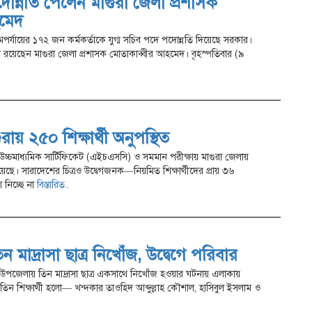
দোন্নতি পেলেন মাগুরা জেলা প্রশাসক
হমেদ
মপর্যায়ের ১৭২ জন কর্মকর্তাকে যুগ্ম সচিব পদে পদোন্নতি দিয়েছে সরকার।
মধ্যে রয়েছেন মাগুরা জেলা প্রশাসক মোতাকাব্বীর আহমেদ। বৃহস্পতিবার (৯
য় ২৫০ শিক্ষার্থী অনুপস্থিত
 উচ্চমাধ্যমিক সার্টিফিকেট (এইচএসসি) ও সমমান পরীক্ষায় মাগুরা জেলায়
য়েছে। সারাদেশের চিত্রও উদ্বেগজনক—নিয়মিত শিক্ষার্থীদের প্রায় ৩৬
 নিচ্ছে না
বিস্তারিত..
িন মাদ্রাসা ছাত্র নিখোঁজ, উদ্বেগে পরিবার
ীপুর উপজেলায় তিন মাদ্রাসা ছাত্র একসাথে নিখোঁজ হওয়ার ঘটনায় এলাকায়
ঁজ তিন শিক্ষার্থী হলো— খন্দকার তাওহিদ আব্দুল্লাহ কৌশাল, হাসিবুল ইসলাম ও